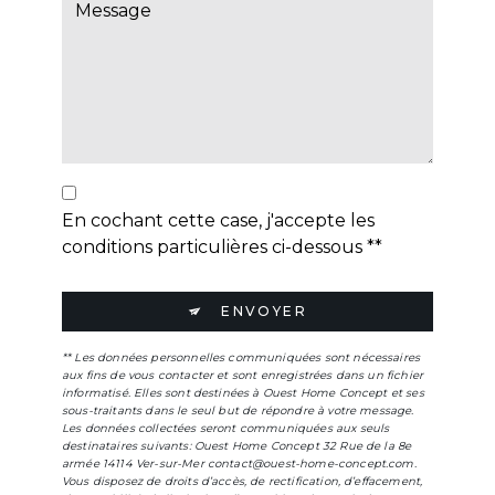
En cochant cette case, j'accepte les
conditions particulières ci-dessous **
ENVOYER
** Les données personnelles communiquées sont nécessaires
aux fins de vous contacter et sont enregistrées dans un fichier
informatisé. Elles sont destinées à Ouest Home Concept et ses
sous-traitants dans le seul but de répondre à votre message.
Les données collectées seront communiquées aux seuls
destinataires suivants: Ouest Home Concept 32 Rue de la 8e
armée 14114 Ver-sur-Mer contact@ouest-home-concept.com.
Vous disposez de droits d’accès, de rectification, d’effacement,