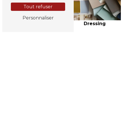
Tout refuser
Personnaliser
Cuisine
Dressing
Ouest Home Concept
32 Rue de la 8e armée, 14114 Ver-sur-Mer
06 73 66 19 66
contact@ouest-home-
concept.com
Plan du site