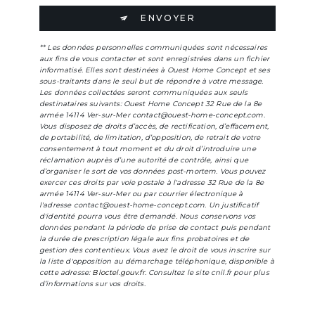
ENVOYER
** Les données personnelles communiquées sont nécessaires
aux fins de vous contacter et sont enregistrées dans un fichier
informatisé. Elles sont destinées à Ouest Home Concept et ses
sous-traitants dans le seul but de répondre à votre message.
Les données collectées seront communiquées aux seuls
destinataires suivants: Ouest Home Concept 32 Rue de la 8e
armée 14114 Ver-sur-Mer contact@ouest-home-concept.com.
Vous disposez de droits d’accès, de rectification, d’effacement,
de portabilité, de limitation, d’opposition, de retrait de votre
consentement à tout moment et du droit d’introduire une
réclamation auprès d’une autorité de contrôle, ainsi que
d’organiser le sort de vos données post-mortem. Vous pouvez
exercer ces droits par voie postale à l'adresse 32 Rue de la 8e
armée 14114 Ver-sur-Mer ou par courrier électronique à
l'adresse contact@ouest-home-concept.com. Un justificatif
d'identité pourra vous être demandé. Nous conservons vos
données pendant la période de prise de contact puis pendant
la durée de prescription légale aux fins probatoires et de
gestion des contentieux. Vous avez le droit de vous inscrire sur
la liste d'opposition au démarchage téléphonique, disponible à
cette adresse:
Bloctel.gouv.fr
. Consultez le site cnil.fr pour plus
d’informations sur vos droits.