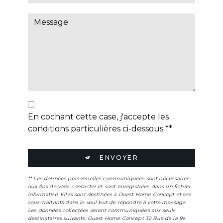
En cochant cette case, j'accepte les
conditions particulières ci-dessous **
ENVOYER
** Les données personnelles communiquées sont nécessaires
aux fins de vous contacter et sont enregistrées dans un fichier
informatisé. Elles sont destinées à Ouest Home Concept et ses
sous-traitants dans le seul but de répondre à votre message.
Les données collectées seront communiquées aux seuls
destinataires suivants: Ouest Home Concept 32 Rue de la 8e