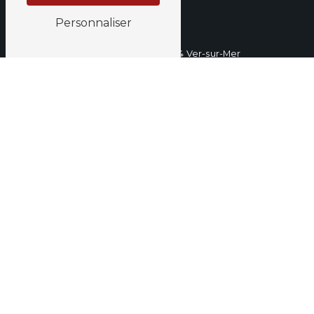
Personnaliser
Ouest Home Concept
32 Rue de la 8e armée, 14114 Ver-sur-Mer
06 73 66 19 66
contact@ouest-home-
concept.com
Plan du site
Accueil
Contact
Portraits
Prestations
Projets
Architecte d'intérieur
Rénovation immobilière
Agencement maison
Agencement hôtel
Aménagement hôtel