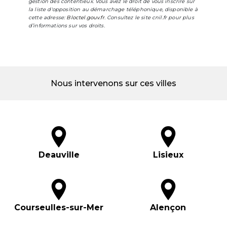
gestion des contentieux. Vous avez le droit de vous inscrire sur
la liste d'opposition au démarchage téléphonique, disponible à
cette adresse:
Bloctel.gouv.fr
. Consultez le site cnil.fr pour plus
d’informations sur vos droits.
Nous intervenons sur ces villes
Deauville
Lisieux
Courseulles-sur-Mer
Alençon