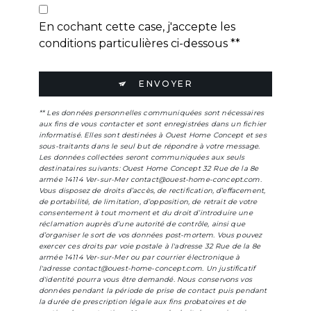
En cochant cette case, j'accepte les
conditions particulières ci-dessous **
ENVOYER
** Les données personnelles communiquées sont nécessaires
aux fins de vous contacter et sont enregistrées dans un fichier
informatisé. Elles sont destinées à Ouest Home Concept et ses
sous-traitants dans le seul but de répondre à votre message.
Les données collectées seront communiquées aux seuls
destinataires suivants: Ouest Home Concept 32 Rue de la 8e
armée 14114 Ver-sur-Mer contact@ouest-home-concept.com.
Vous disposez de droits d’accès, de rectification, d’effacement,
de portabilité, de limitation, d’opposition, de retrait de votre
consentement à tout moment et du droit d’introduire une
réclamation auprès d’une autorité de contrôle, ainsi que
d’organiser le sort de vos données post-mortem. Vous pouvez
exercer ces droits par voie postale à l'adresse 32 Rue de la 8e
armée 14114 Ver-sur-Mer ou par courrier électronique à
l'adresse contact@ouest-home-concept.com. Un justificatif
d'identité pourra vous être demandé. Nous conservons vos
données pendant la période de prise de contact puis pendant
la durée de prescription légale aux fins probatoires et de