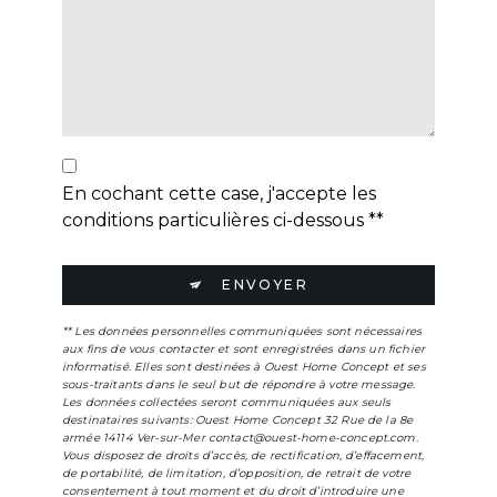
En cochant cette case, j'accepte les
conditions particulières ci-dessous **
ENVOYER
** Les données personnelles communiquées sont nécessaires
aux fins de vous contacter et sont enregistrées dans un fichier
informatisé. Elles sont destinées à Ouest Home Concept et ses
sous-traitants dans le seul but de répondre à votre message.
Les données collectées seront communiquées aux seuls
destinataires suivants: Ouest Home Concept 32 Rue de la 8e
armée 14114 Ver-sur-Mer contact@ouest-home-concept.com.
Vous disposez de droits d’accès, de rectification, d’effacement,
de portabilité, de limitation, d’opposition, de retrait de votre
consentement à tout moment et du droit d’introduire une