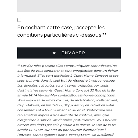
En cochant cette case, j'accepte les
conditions particulières ci-dessous **
ENVOYER
** Les données personnelles communiquées sont nécessaires
aux fins de vous contacter et sont enregistrées dans un fichier
informatisé. Elles sont destinées à Ouest Home Concept et ses
sous-traitants dans le seul but de répondre à votre message.
Les données collectées seront communiquées aux seuls
destinataires suivants: Ouest Home Concept 32 Rue de la 8e
armée 14114 Ver-sur-Mer contact@ouest-home-concept.com.
Vous disposez de droits d’accès, de rectification, d’effacement,
de portabilité, de limitation, d’opposition, de retrait de votre
consentement à tout moment et du droit d’introduire une
réclamation auprès d’une autorité de contrôle, ainsi que
d’organiser le sort de vos données post-mortem. Vous pouvez
exercer ces droits par voie postale à l'adresse 32 Rue de la 8e
armée 14114 Ver-sur-Mer ou par courrier électronique à
l'adresse contact@ouest-home-concept.com. Un justificatif