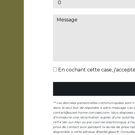
En cochant cette case, j'accepte 
** Les données personnelles communiquées sont néce
dans le seul but de répondre à votre message. Les
contact@ouest-home-concept.com. Vous disposez de dr
d’introduire une réclamation auprès d’une autorité 
14114 Ver-sur-Mer ou par courrier électronique à l
prise de contact puis pendant la durée de prescripti
disponible à cette adresse:
Bloctel.gouv.fr
. Consultez