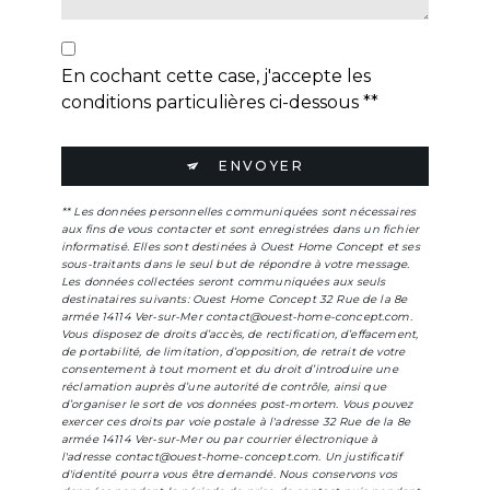
En cochant cette case, j'accepte les
conditions particulières ci-dessous **
ENVOYER
** Les données personnelles communiquées sont nécessaires
aux fins de vous contacter et sont enregistrées dans un fichier
informatisé. Elles sont destinées à Ouest Home Concept et ses
sous-traitants dans le seul but de répondre à votre message.
Les données collectées seront communiquées aux seuls
destinataires suivants: Ouest Home Concept 32 Rue de la 8e
armée 14114 Ver-sur-Mer contact@ouest-home-concept.com.
Vous disposez de droits d’accès, de rectification, d’effacement,
de portabilité, de limitation, d’opposition, de retrait de votre
consentement à tout moment et du droit d’introduire une
réclamation auprès d’une autorité de contrôle, ainsi que
d’organiser le sort de vos données post-mortem. Vous pouvez
exercer ces droits par voie postale à l'adresse 32 Rue de la 8e
armée 14114 Ver-sur-Mer ou par courrier électronique à
l'adresse contact@ouest-home-concept.com. Un justificatif
d'identité pourra vous être demandé. Nous conservons vos