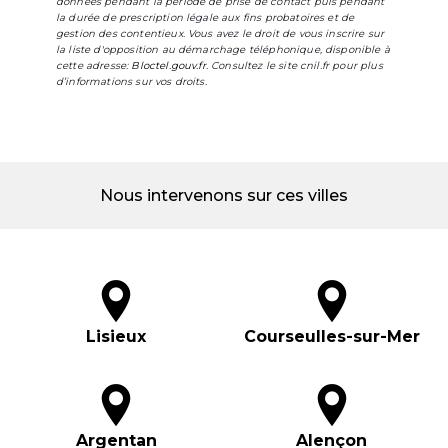
données pendant la période de prise de contact puis pendant
la durée de prescription légale aux fins probatoires et de
gestion des contentieux. Vous avez le droit de vous inscrire sur
la liste d'opposition au démarchage téléphonique, disponible à
cette adresse:
Bloctel.gouv.fr
. Consultez le site cnil.fr pour plus
d’informations sur vos droits.
Nous intervenons sur ces villes
Lisieux
Courseulles-sur-Mer
Argentan
Alençon